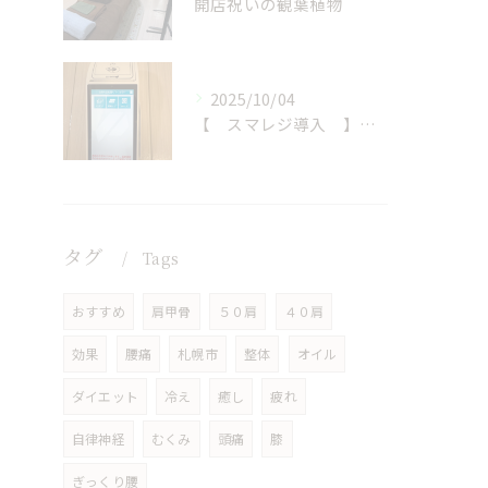
開店祝いの観葉植物
2025/10/04
【 スマレジ導入 】決済の選択肢が増えました
タグ
Tags
おすすめ
肩甲骨
５０肩
４０肩
効果
腰痛
札幌市
整体
オイル
ダイエット
冷え
癒し
疲れ
自律神経
むくみ
頭痛
膝
ぎっくり腰