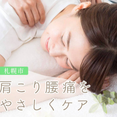
-------------
第8大慶ビル102
-------------