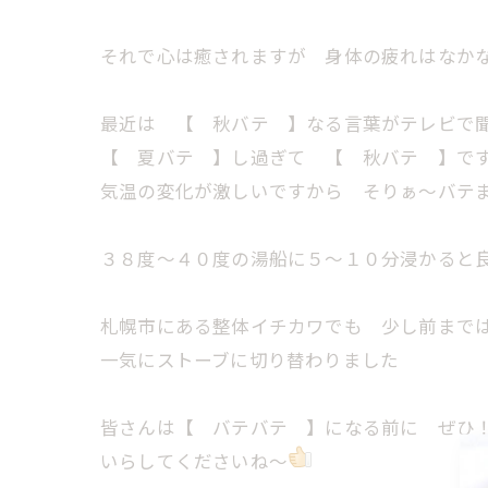
それで心は癒されますが 身体の疲れはなか
最近は 【 秋バテ 】なる言葉がテレビで
【 夏バテ 】し過ぎて 【 秋バテ 】で
気温の変化が激しいですから そりぁ～バテ
３８度～４０度の湯船に５～１０分浸かると
札幌市にある整体イチカワでも 少し前まで
一気にストーブに切り替わりました
皆さんは【 バテバテ 】になる前に ぜひ
いらしてくださいね～