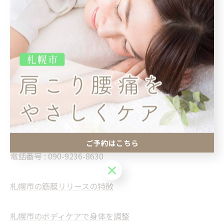
整体イチカワをぜひご利用くださると嬉しい限りです。
整体イチカワ
--------------------------------------------------------------------
--
整体イチカワ
住所 :
北海道札幌市南区澄川一条１丁目3-32 第8大慶ビ
ル102
ご予約はこちら
電話番号 :
090-9236-8630
ご予約はこちら
札幌市の筋膜リリースの特徴
札幌市のボディケアで身体を調整