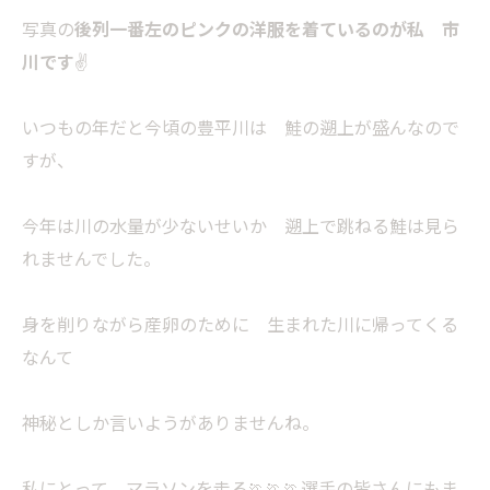
写真の
後列一番左のピンクの洋服を着ているのが私 市
川です
✌
いつもの年だと今頃の豊平川は 鮭の遡上が盛んなので
すが、
今年は川の水量が少ないせいか 遡上で跳ねる鮭は見ら
れませんでした。
身を削りながら産卵のために 生まれた川に帰ってくる
なんて
神秘としか言いようがありませんね。
私にとって マラソンを走る🏃🏃🏃選手の皆さんにもま