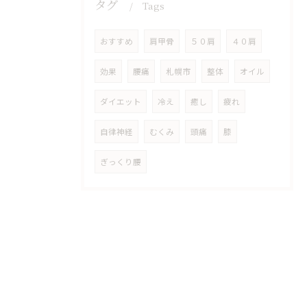
タグ
Tags
おすすめ
肩甲骨
５０肩
４０肩
効果
腰痛
札幌市
整体
オイル
ダイエット
冷え
癒し
疲れ
自律神経
むくみ
頭痛
膝
ぎっくり腰