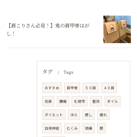
【肩こりさん必見！】鬼の肩甲骨はが
し！
タグ
Tags
おすすめ
肩甲骨
５０肩
４０肩
効果
腰痛
札幌市
整体
オイル
ダイエット
冷え
癒し
疲れ
自律神経
むくみ
頭痛
膝